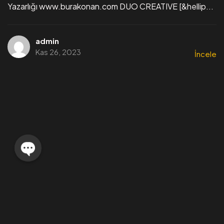
Yazarlığı www.burakonan.com DUO CREATIVE [&hellip...
Edelim
Güvenilir Çözümler İçin
admin
Kas 26, 2023
İncele
İletişime Geç
©2023 Duo Creative & Software, Tüm Hakları Saklıdır.
Lexion