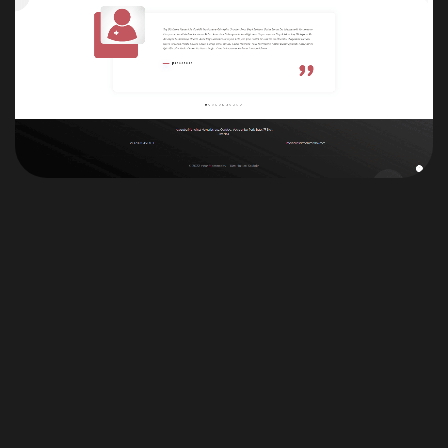
Dijital Dünyada Sizi Temsil
Edelim
Güvenilir Çözümler İçin